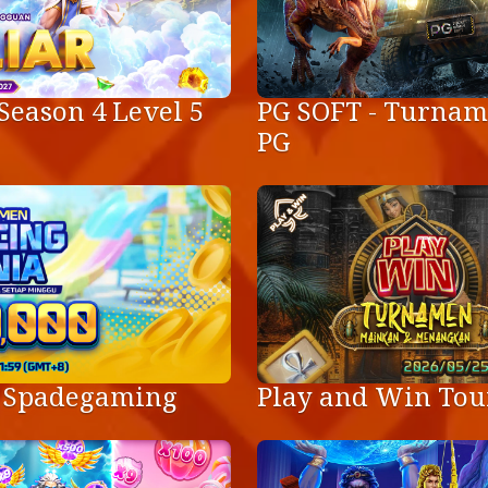
eason 4 Level 5
PG SOFT - Turnam
PG
 Spadegaming
Play and Win To