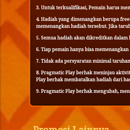
3. Untuk terkualifikasi, Pemain harus m
4. Hadiah yang dimenangkan berupa free
memenangkan hadiah tersebut. Jika taruha
5. Semua hadiah akan dikreditkan dalam 
6. Tiap pemain hanya bisa memenangkan 
7. Tidak ada persyaratan minimal taruhan
8. Pragmatic Play berhak meninjau aktiv
Play berhak membatalkan hadiah dari has
9. Pragmatic Play berhak mengubah, men