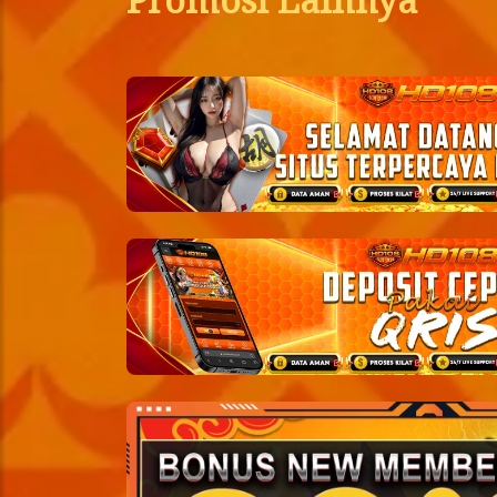
Promosi Lainnya