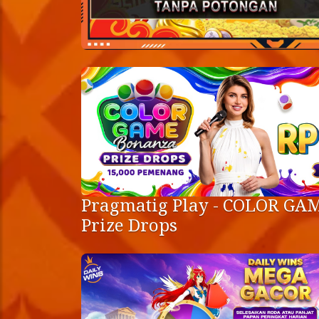
Pragmatig Play - COLOR GA
Prize Drops