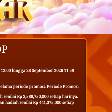
OP
6 12:00 hingga 28 September 2026 11:59
selama periode promosi. Periode Promosi:
 senilai Rp 3,588,750,000 setiap harinya.
n hadiah senilai Rp 441,375,000 setiap