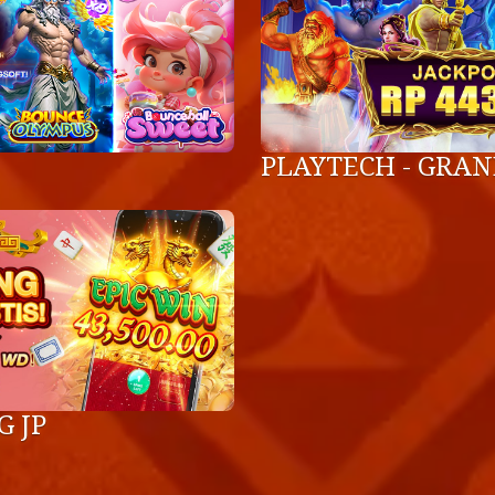
PLAYTECH - GRAN
G JP