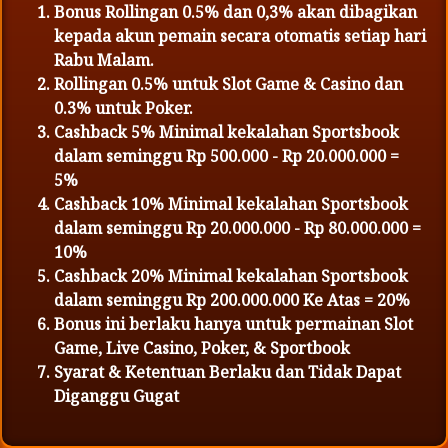
Bonus Rollingan 0.5% dan 0,3% akan dibagikan
kepada akun pemain secara otomatis setiap hari
Rabu Malam.
Rollingan 0.5% untuk Slot Game & Casino dan
0.3% untuk Poker.
Cashback 5% Minimal kekalahan Sportsbook
dalam seminggu Rp 500.000 - Rp 20.000.000 =
5%
Cashback 10% Minimal kekalahan Sportsbook
dalam seminggu Rp 20.000.000 - Rp 80.000.000 =
10%
Cashback 20% Minimal kekalahan Sportsbook
dalam seminggu Rp 200.000.000 Ke Atas = 20%
Bonus ini berlaku hanya untuk permainan Slot
Game, Live Casino, Poker, & Sportbook
Syarat & Ketentuan Berlaku dan Tidak Dapat
Diganggu Gugat