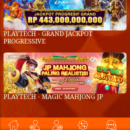
PLAYTECH - GRAND JACKPOT
PROGRESSIVE
PLAYTECH - MAGIC MAHJONG JP