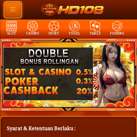
SLOT
CASINO
SPORT
TOGEL
TABLE
FISHING
C
Syarat & Ketentuan Berlaku :