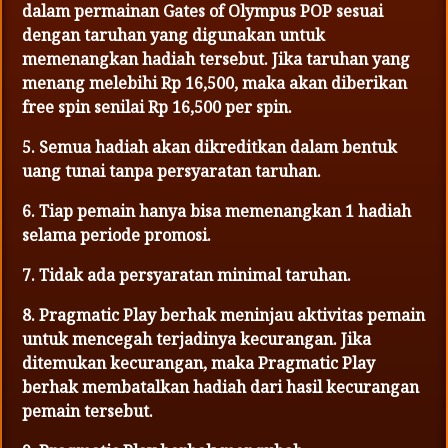
dalam permainan Gates of Olympus POP sesuai
dengan taruhan yang digunakan untuk
memenangkan hadiah tersebut. Jika taruhan yang
menang melebihi Rp 16,500, maka akan diberikan
free spin senilai Rp 16,500 per spin.
5. Semua hadiah akan dikreditkan dalam bentuk
uang tunai tanpa persyaratan taruhan.
6. Tiap pemain hanya bisa memenangkan 1 hadiah
selama periode promosi.
7. Tidak ada persyaratan minimal taruhan.
8. Pragmatic Play berhak meninjau aktivitas pemain
untuk mencegah terjadinya kecurangan. Jika
ditemukan kecurangan, maka Pragmatic Play
berhak membatalkan hadiah dari hasil kecurangan
pemain tersebut.