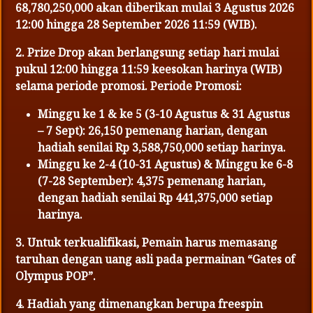
68,780,250,000 akan diberikan mulai 3 Agustus 2026
12:00 hingga 28 September 2026 11:59 (WIB).
2. Prize Drop akan berlangsung setiap hari mulai
pukul 12:00 hingga 11:59 keesokan harinya (WIB)
selama periode promosi. Periode Promosi:
Minggu ke 1 & ke 5 (3-10 Agustus & 31 Agustus
– 7 Sept): 26,150 pemenang harian, dengan
hadiah senilai Rp 3,588,750,000 setiap harinya.
Minggu ke 2-4 (10-31 Agustus) & Minggu ke 6-8
(7-28 September): 4,375 pemenang harian,
dengan hadiah senilai Rp 441,375,000 setiap
harinya.
3. Untuk terkualifikasi, Pemain harus memasang
taruhan dengan uang asli pada permainan “Gates of
Olympus POP”.
4. Hadiah yang dimenangkan berupa freespin