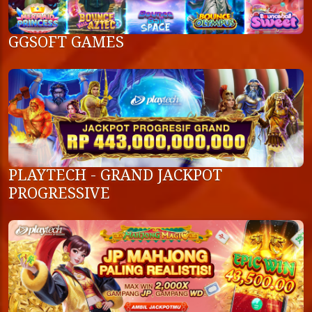
GGSOFT GAMES
PLAYTECH - GRAND JACKPOT
PROGRESSIVE