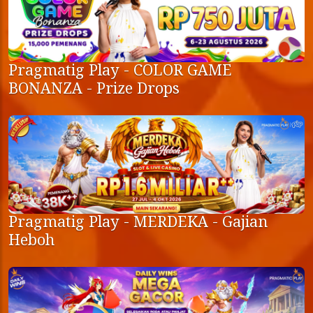
Pragmatig Play - COLOR GAME
BONANZA - Prize Drops
Pragmatig Play - MERDEKA - Gajian
Heboh