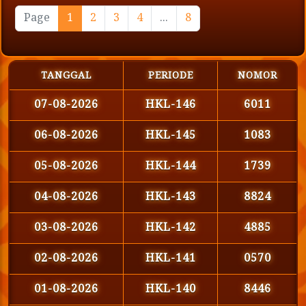
Page
1
2
3
4
...
8
TANGGAL
PERIODE
NOMOR
07-08-2026
HKL-146
6011
06-08-2026
HKL-145
1083
05-08-2026
HKL-144
1739
04-08-2026
HKL-143
8824
03-08-2026
HKL-142
4885
02-08-2026
HKL-141
0570
01-08-2026
HKL-140
8446