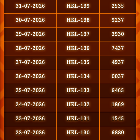
31-07-2026
HKL-139
2535
30-07-2026
HKL-138
9237
29-07-2026
HKL-137
3930
28-07-2026
HKL-136
7437
27-07-2026
HKL-135
4937
26-07-2026
HKL-134
0037
25-07-2026
HKL-133
6465
24-07-2026
HKL-132
1869
23-07-2026
HKL-131
1545
22-07-2026
HKL-130
6880