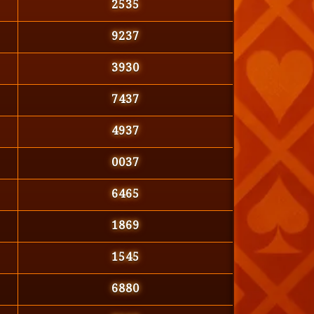
2535
9237
3930
7437
4937
0037
6465
1869
1545
6880