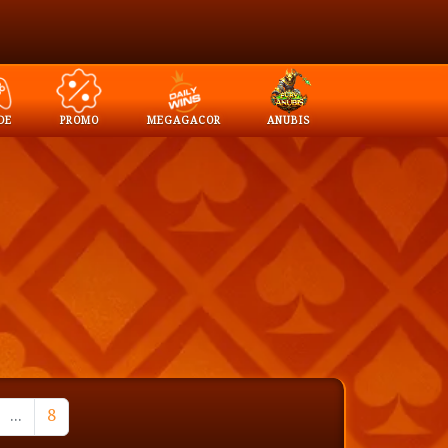
DE
PROMO
MEGAGACOR
ANUBIS
...
8