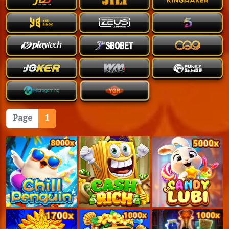
Page
1