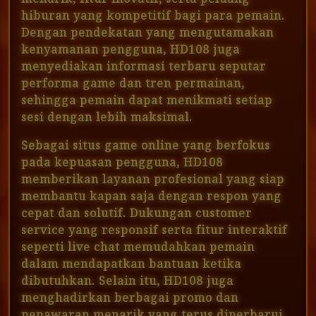
hiburan yang kompetitif bagi para pemain.
Dengan pendekatan yang mengutamakan
kenyamanan pengguna, HD108 juga
menyediakan informasi terbaru seputar
performa game dan tren permainan,
sehingga pemain dapat menikmati setiap
sesi dengan lebih maksimal.
Sebagai situs game online yang berfokus
pada kepuasan pengguna, HD108
memberikan layanan profesional yang siap
membantu kapan saja dengan respon yang
cepat dan solutif. Dukungan customer
service yang responsif serta fitur interaktif
seperti live chat memudahkan pemain
dalam mendapatkan bantuan ketika
dibutuhkan. Selain itu, HD108 juga
menghadirkan berbagai promo dan
penawaran menarik yang terus diperbarui,