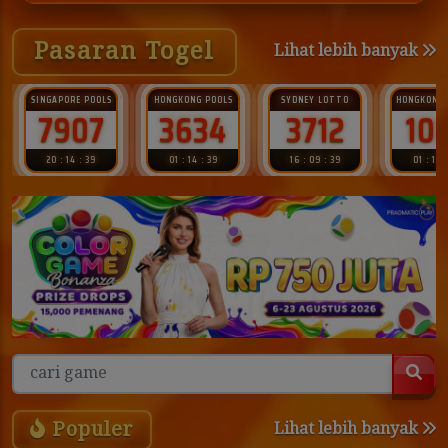
Pasaran Togel
Lihat lebih banyak
SINGAPORE POOLS
HONGKONG POOLS
SYDNEY LOTTO
HONGKONG 
7907
3634
3712
10
20 : 14 : 37
01 : 14 : 37
16 : 09 : 37
01 : 14 :
Populer
Lihat lebih banyak