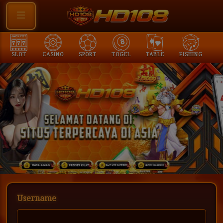
SLOT
CASINO
SPORT
TOGEL
TABLE
FISHING
C
Username