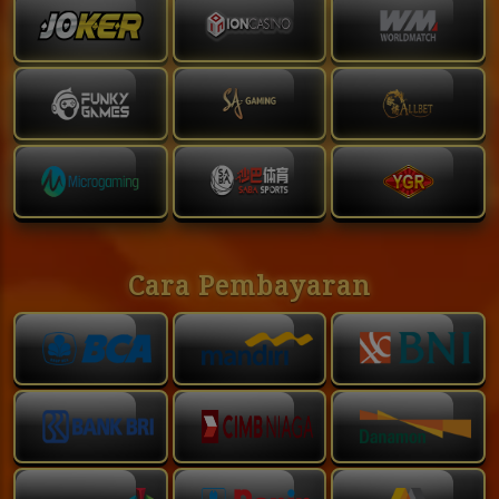
Cara Pembayaran