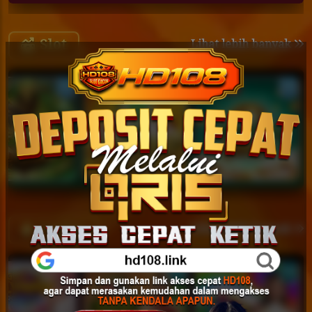
Slot
Lihat lebih banyak
Casino
Lihat lebih banyak