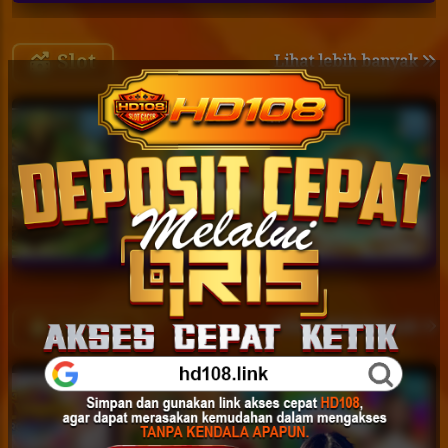
Slot
Lihat lebih banyak
Casino
Lihat lebih banyak