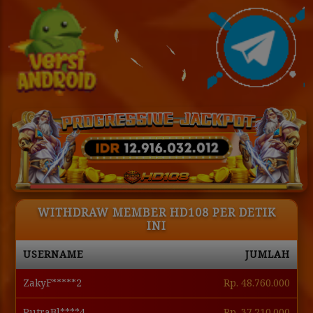
WITHDRAW MEMBER HD108 PER DETIK
INI
USERNAME
JUMLAH
PutraBl****4
Rp. 37.210.000