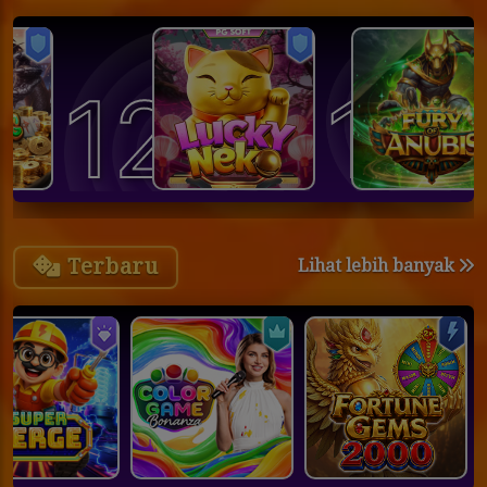
2
1
2
Terbaru
Lihat lebih banyak