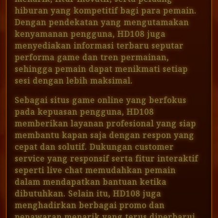
hiburan yang kompetitif bagi para pemain.
Dengan pendekatan yang mengutamakan
kenyamanan pengguna, HD108 juga
menyediakan informasi terbaru seputar
performa game dan tren permainan,
sehingga pemain dapat menikmati setiap
sesi dengan lebih maksimal.
Sebagai situs game online yang berfokus
pada kepuasan pengguna, HD108
memberikan layanan profesional yang siap
membantu kapan saja dengan respon yang
cepat dan solutif. Dukungan customer
service yang responsif serta fitur interaktif
seperti live chat memudahkan pemain
dalam mendapatkan bantuan ketika
dibutuhkan. Selain itu, HD108 juga
menghadirkan berbagai promo dan
penawaran menarik yang terus diperbarui,