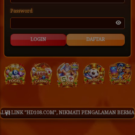
Password
LOGIN
DAFTAR
8.COM", NIKMATI PENGALAMAN BERMAIN TERBAIK DAN 